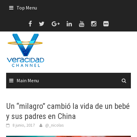
Skip
Top Menu
to
content
Main Menu
Un “milagro” cambió la vida de un bebé
y sus padres en China
8 junio, 2017
@_nicolas