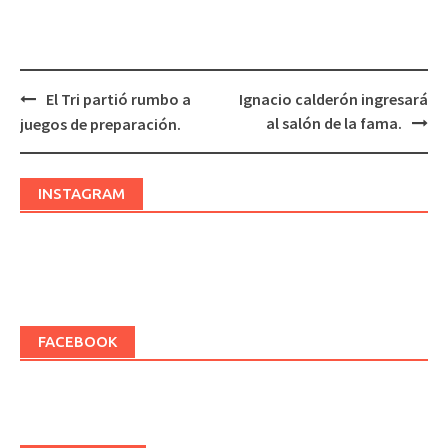
El Tri partió rumbo a
Ignacio calderón ingresará
Post
al salón de la fama.
juegos de preparación.
navigation
INSTAGRAM
FACEBOOK