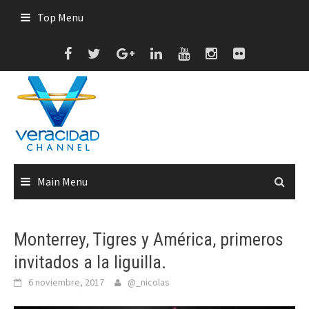
Skip
Top Menu
to
content
Main Menu
Monterrey, Tigres y América, primeros
invitados a la liguilla.
6 noviembre, 2017
@_nicolas