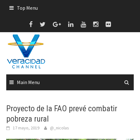
Skip
Top Menu
to
content
Main Menu
Proyecto de la FAO prevé combatir
pobreza rural
17 mayo, 2019
@_nicolas