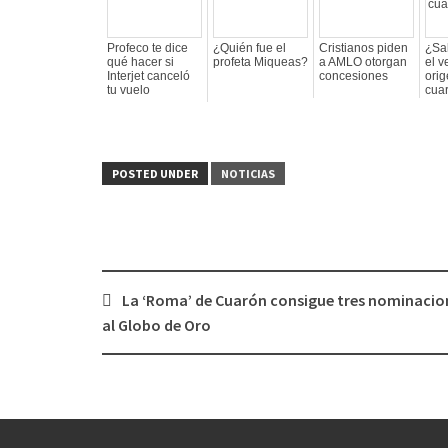
Profeco te dice
¿Quién fue el
Cristianos piden
¿Sa
qué hacer si
profeta Miqueas?
a AMLO otorgan
el v
Interjet canceló
concesiones
orig
tu vuelo
cua
POSTED UNDER
NOTICIAS
La ‘Roma’ de Cuarón consigue tres nominacio
Post
al Globo de Oro
navigation