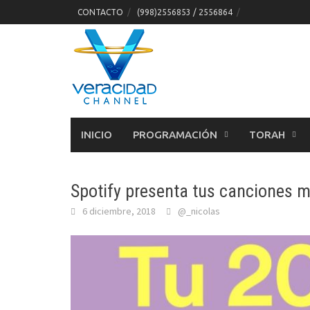
Skip
CONTACTO
(998)2556853 / 2556864
to
content
INICIO
PROGRAMACIÓN
TORAH
Spotify presenta tus canciones
6 diciembre, 2018
@_nicolas