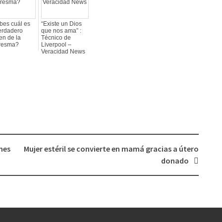
bes cuál es
“Existe un Dios
erdadero
que nos ama” :
en de la
Técnico de
resma?
Liverpool –
Veracidad News
nes
Mujer estéril se convierte en mamá gracias a útero
donado