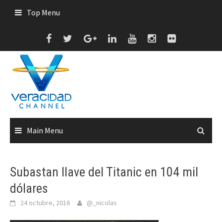
Skip
Top Menu
to
content
Main Menu
Subastan llave del Titanic en 104 mil
dólares
24 octubre, 2016
@_nicolas