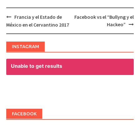
Francia y el Estado de
Facebook vs el “Bullyng y el
Post
Hackeo”
México en el Cervantino 2017
navigation
INSTAGRAM
Unable to get results
FACEBOOK