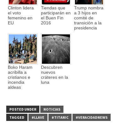
Clinton lidera
Tiendas que
Trump nombra
el voto
participarán en
a 3 hijos en
femenino en
el Buen Fin
comité de
EU
2016
transición a la
presidencia
Boko Haram
Descubren
acribilla a
nuevos
cristianos e
cráteres en la
incendia
luna
aldeas
POSTED UNDER
NOTICIAS
TAGGED
#LLAVE
#TITANIC
#VERACIDADNEWS