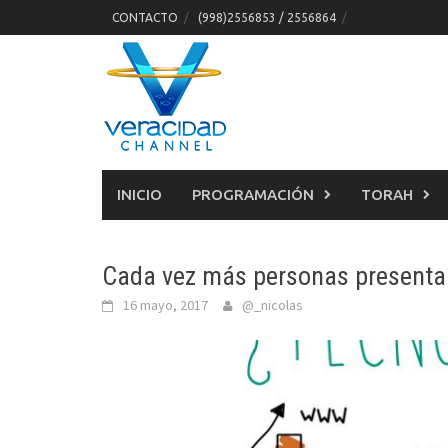
Skip
CONTACTO
(998)2556853 / 2556864
to
content
INICIO
PROGRAMACIÓN
TORAH
Cada vez más personas presenta
16 mayo, 2017
@_nicolas