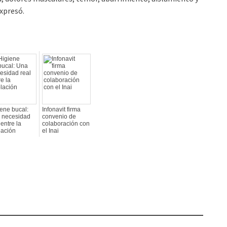
xpresó.
ene bucal:
Infonavit firma
 necesidad
convenio de
 entre la
colaboración con
lación
el Inai