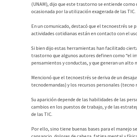
(UNAM), dijo que este trastorno se entiende como 
ocasionada por la utilización exagerada de las TIC.
En un comunicado, destacó que el tecnoestrés se p
actividades cotidianas están en contacto con el uso
Si bien dijo estas herramientas han facilitado cie
trastorno que algunos autores definen como “el imp
pensamientos y conductas, y que generan un alto ni
Mencionó que el tecnoestrés se deriva de un desaj
tecnodemandas) y los recursos personales (tecno r
Su aparición depende de las habilidades de las pers
cambios en los puestos de trabajo, y de las estrat
de las TIC.
Por ello, sino tiene buenas bases para el manejo s
cansancio, dolores de cabeza, fatiga mental y físi