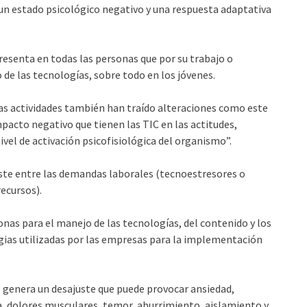
un estado psicológico negativo y una respuesta adaptativa
resenta en todas las personas que por su trabajo o
 de las tecnologías, sobre todo en los jóvenes.
rtas actividades también han traído alteraciones como este
acto negativo que tienen las TIC en las actitudes,
vel de activación psicofisiológica del organismo”.
uste entre las demandas laborales (tecnoestresores o
ecursos).
onas para el manejo de las tecnologías, del contenido y los
egias utilizadas por las empresas para la implementación
e genera un desajuste que puede provocar ansiedad,
ca, dolores musculares, temor, aburrimiento, aislamiento y