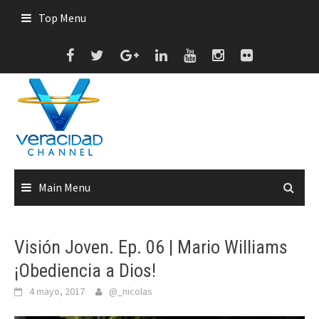
Skip
Top Menu
to
content
Main Menu
Visión Joven. Ep. 06 | Mario Williams
¡Obediencia a Dios!
4 mayo, 2017
@_nicolas