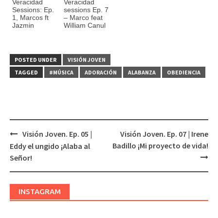
Veracidad
Veracidad
Sessions: Ep.
sessions Ep. 7
1, Marcos ft
– Marco feat
Jazmin
William Canul
POSTED UNDER
VISIÓN JOVEN
TAGGED
#MÚSICA
ADORACIÓN
ALABANZA
OBEDIENCIA
Visión Joven. Ep. 05 |
Visión Joven. Ep. 07 | Irene
Post
Badillo ¡Mi proyecto de vida!
Eddy el ungido ¡Alaba al
navigation
Señor!
INSTAGRAM