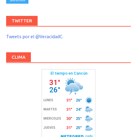
TWITTER
Tweets por el @VeracidadC.
CLIMA