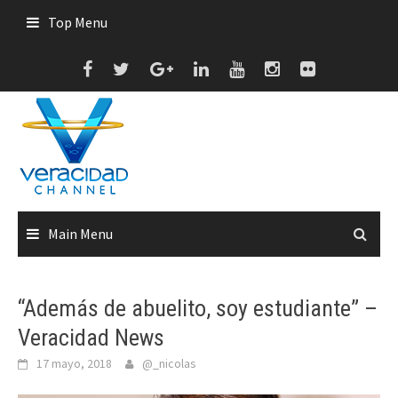
Skip
Top Menu
to
content
Main Menu
“Además de abuelito, soy estudiante” –
Veracidad News
17 mayo, 2018
@_nicolas