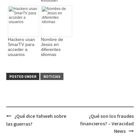
Hackers usan
Nombre de
SmarTV para
Jesús en
acceder a
diferentes
usuarios
idiomas
POSTED UNDER
NOTICIAS
¿Qué dice Yahweh sobre
¿Qué son los fraudes
Post
financieros? – Veracidad
las guerras?
navigation
News