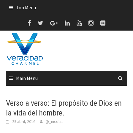
Skip
Top Menu
to
content
Main Menu
Verso a verso: El propósito de Dios en
la vida del hombre.
29 abril, 2016
@_nicolas