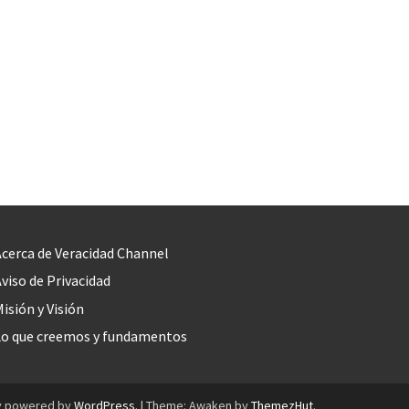
cerca de Veracidad Channel
viso de Privacidad
isión y Visión
Lo que creemos y fundamentos
y powered by
WordPress
.
|
Theme: Awaken by
ThemezHut
.