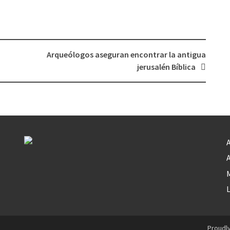
Arqueólogos aseguran encontrar la antigua
jerusalén Bíblica
A
A
M
Proudl