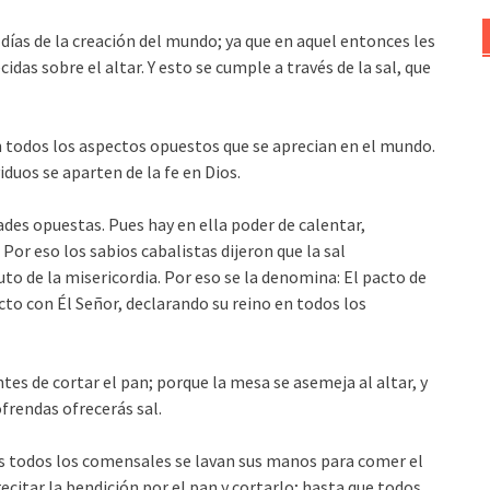
 días de la creación del mundo; ya que en aquel entonces les
idas sobre el altar. Y esto se cumple a través de la sal, que
en todos los aspectos opuestos que se aprecian en el mundo.
uos se aparten de la fe en Dios.
ades opuestas. Pues hay en ella poder de calentar,
 Por eso los sabios cabalistas dijeron que la sal
uto de la misericordia. Por eso se la denomina: El pacto de
acto con Él Señor, declarando su reino en todos los
ntes de cortar el pan; porque la mesa se asemeja al altar, y
ofrendas ofrecerás sal.
as todos los comensales se lavan sus manos para comer el
recitar la bendición por el pan y cortarlo; hasta que todos