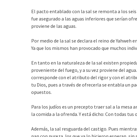
El pacto entablado con la sal se remonta a los seis
fue asegurado a las aguas inferiores que serían ofrec
proviene de las aguas.
Por medio de la sal se declara el reino de Yahweh 
Ya que los mismos han provocado que muchos individ
En tanto en la naturaleza de la sal existen propied
proveniente del fuego, y a su vez proviene del agua.
corresponde con el atributo del rigor y con el atrib
tu Dios, pues a través de ofrecerla se entabla un p
opuestos.
Para los judíos es un precepto traer sal a la mesa a
la comida a la ofrenda. Y está dicho: Con todas tus 
Además, la sal resguarda del castigo. Pues mientr
pan con pureza, los que ya lo hicieron esperan, sin 