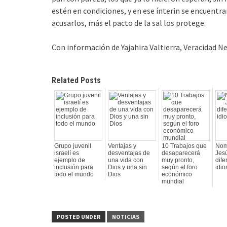
estén en condiciones, y en ese ínterin se encuentr
acusarlos, más el pacto de la sal los protege.
Con información de Yajahira Valtierra, Veracidad N
Related Posts
Grupo juvenil
Ventajas y
10 Trabajos que
Nom
israelí es
desventajas de
desaparecerá
Jes
ejemplo de
una vida con
muy pronto,
dife
inclusión para
Dios y una sin
según el foro
idi
todo el mundo
Dios
económico
mundial
POSTED UNDER
NOTICIAS