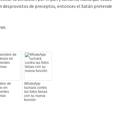
an desprovistos de preceptos, entonces el Satán pretende
ews.
bre de
WhatsApp
ús en
luchará contra
rentes
las fotos falsas
omas
con su nueva
función