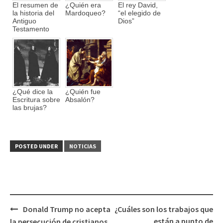
El resumen de
¿Quién era
El rey David,
la historia del
Mardoqueo?
“el elegido de
Antiguo
Dios”
Testamento
¿Qué dice la
¿Quién fue
Escritura sobre
Absalón?
las brujas?
POSTED UNDER
NOTICIAS
Donald Trump no acepta
¿Cuáles son los trabajos que
Post
están a punto de
la persecución de cristianos