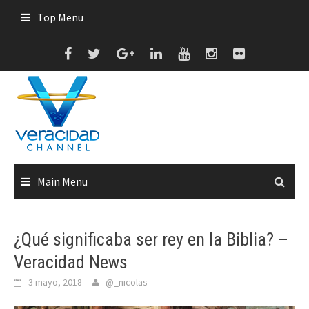
Skip
Top Menu
to
content
Main Menu
¿Qué significaba ser rey en la Biblia? –
Veracidad News
3 mayo, 2018
@_nicolas