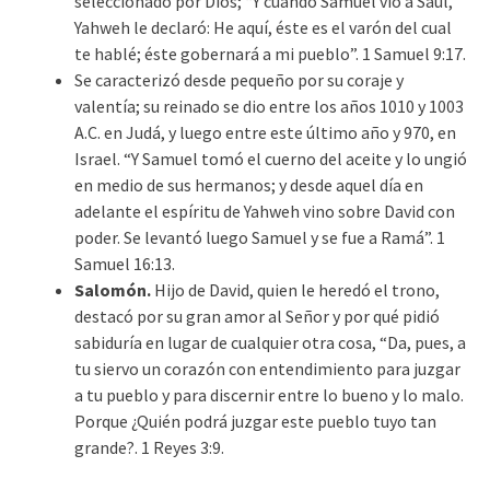
seleccionado por Dios; “Y cuando Samuel vio a Saúl,
Yahweh le declaró: He aquí, éste es el varón del cual
te hablé; éste gobernará a mi pueblo”. 1 Samuel 9:17.
Se caracterizó desde pequeño por su coraje y
valentía; su reinado se dio entre los años 1010 y 1003
A.C. en Judá, y luego entre este último año y 970, en
Israel. “Y Samuel tomó el cuerno del aceite y lo ungió
en medio de sus hermanos; y desde aquel día en
adelante el espíritu de Yahweh vino sobre David con
poder. Se levantó luego Samuel y se fue a Ramá”. 1
Samuel 16:13.
Salomón.
Hijo de David, quien le heredó el trono,
destacó por su gran amor al Señor y por qué pidió
sabiduría en lugar de cualquier otra cosa, “Da, pues, a
tu siervo un corazón con entendimiento para juzgar
a tu pueblo y para discernir entre lo bueno y lo malo.
Porque ¿Quién podrá juzgar este pueblo tuyo tan
grande?. 1 Reyes 3:9.